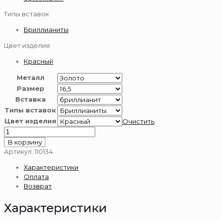
Типы вставок
Бриллианиты
Цвет изделия
Красный
Металл
Размер
Вставка
Типы вставок
Цвет изделия
Очистить
Количество
товара
В корзину
Кольцо
Артикул:
110134
с
Характеристики
бриллианитом
Оплата
из
Возврат
золота
585
Характеристики
пробы