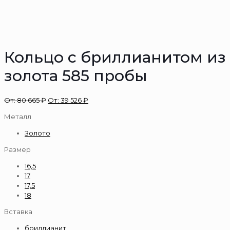
Кольцо с бриллианитом из
золота 585 пробы
От:
80 665
₽
От:
39 526
₽
Металл
Золото
Размер
16,5
17
17,5
18
Вставка
бриллианит