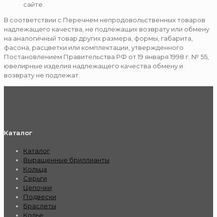
сайте.
В соответствии с Перечнем непродовольственных товаров
надлежащего качества, не подлежащих возврату или обмену
на аналогичный товар других размера, формы, габарита,
фасона, расцветки или комплектации, утвержденного
Постановлением Правительства РФ от 19 января 1998 г. № 55,
ювелирные изделия надлежащего качества обмену и
возврату не подлежат.
Каталог
Каталог
Выращенные бриллианты
Кольца
Серьги
Цепочки
Подвески
Браслеты
Колье