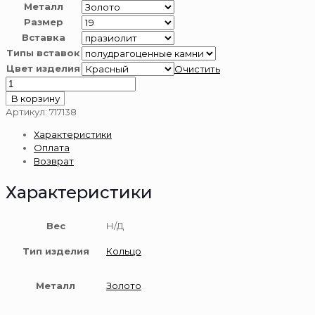
Металл
Размер
Вставка
Типы вставок
Цвет изделия
Очистить
Количество
товара
В корзину
Кольцо
Артикул:
717138
из
Характеристики
золота
Оплата
585
Возврат
пробы
с
Характеристики
празиолитом
Вес
Н/Д
Тип изделия
Кольцо
Металл
Золото