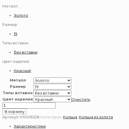
Металл
Золото
Размер
19
Типы вставок
без вставки
Цвет изделия
Красный
Металл
Размер
Типы вставок
Цвет изделия
Очистить
Количество
товара
В корзину
Золотое
Артикул:
К10016328
Категории:
Кольца
,
Кольца из золота
кольцо
Характеристики
585