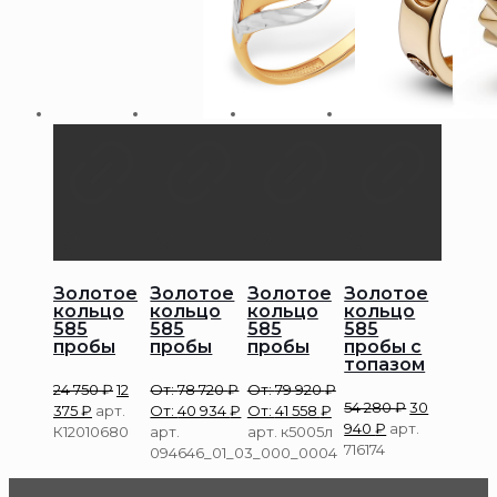
Золотое
Золотое
Золотое
Золотое
кольцо
кольцо
кольцо
кольцо
585
585
585
585
пробы
пробы
пробы
пробы с
топазом
24 750
₽
12
От:
78 720
₽
От:
79 920
₽
54 280
₽
30
375
₽
арт.
От:
40 934
₽
От:
41 558
₽
940
₽
арт.
К12010680
арт.
арт. к5005л
716174
094646_01_03_000_0004