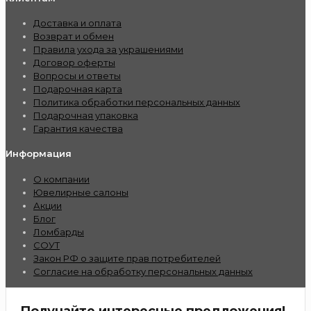
Доставка и оплата
Возврат и обмен
Правила ухода за украшениями
Договор оферты
Вопросы и ответы
Подарочная карта
Политика обработки персональных данных
Подарочная упаковка
Гарантия качества
Информация
О компании
Ювелирные салоны
Акции
Блог
Ломбарды
СОУТ
Закон РФ о защите прав потребителей
Согласие на обработку персональных данных
Получайте интересные предложения!