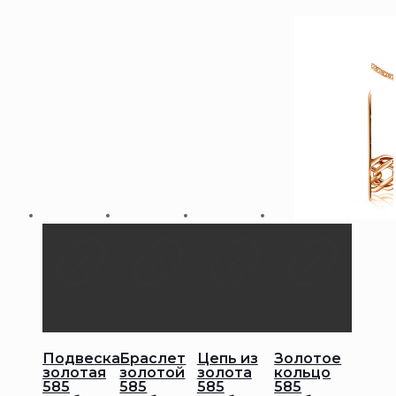
Подвеска
Браслет
Цепь из
Золотое
золотая
золотой
золота
кольцо
585
585
585
585