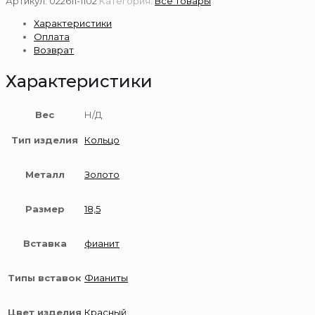
Артикул:
022611-1102
Категория:
Все товары
из
Характеристики
золота
Оплата
585
Возврат
пробы
Характеристики
Вес
Н/Д
Тип изделия
Кольцо
Металл
Золото
Размер
18,5
Вставка
фианит
Типы вставок
Фианиты
Цвет изделия
Красный