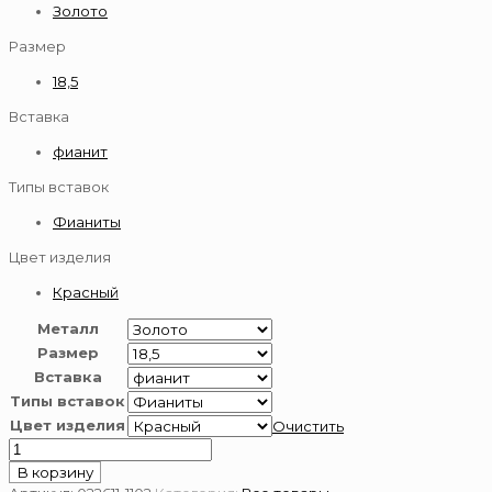
Золото
Размер
18,5
Вставка
фианит
Типы вставок
Фианиты
Цвет изделия
Красный
Металл
Размер
Вставка
Типы вставок
Цвет изделия
Очистить
Количество
товара
В корзину
Кольцо