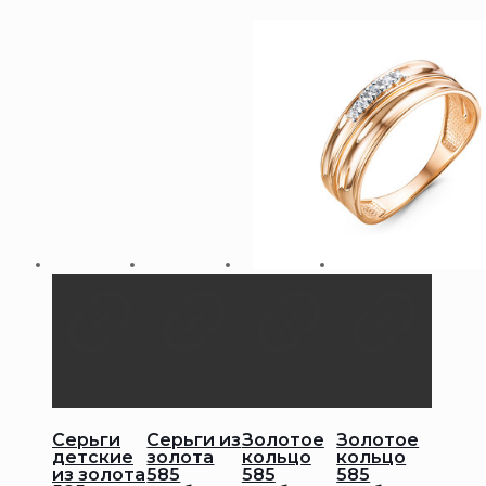
Серьги
Серьги из
Золотое
Золотое
детские
золота
кольцо
кольцо
из золота
585
585
585