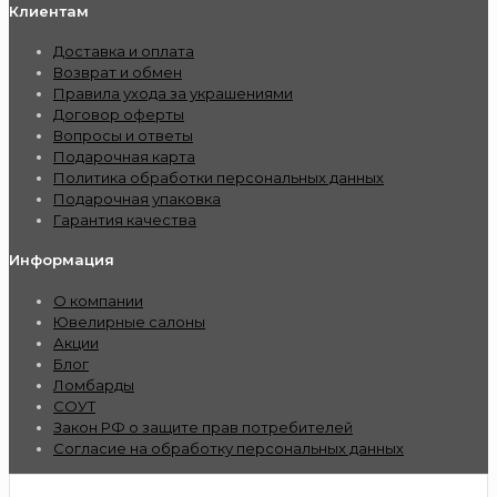
Клиентам
Доставка и оплата
Возврат и обмен
Правила ухода за украшениями
Договор оферты
Вопросы и ответы
Подарочная карта
Политика обработки персональных данных
Подарочная упаковка
Гарантия качества
Информация
О компании
Ювелирные салоны
Акции
Блог
Ломбарды
СОУТ
Закон РФ о защите прав потребителей
Согласие на обработку персональных данных