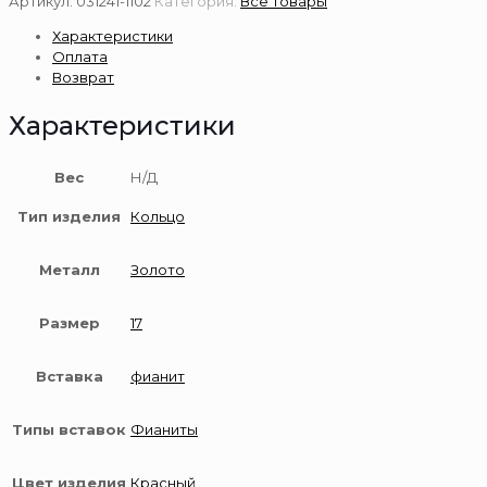
Артикул:
031241-1102
Категория:
Все товары
из
Характеристики
золота
Оплата
585
Возврат
пробы
Характеристики
Вес
Н/Д
Тип изделия
Кольцо
Металл
Золото
Размер
17
Вставка
фианит
Типы вставок
Фианиты
Цвет изделия
Красный