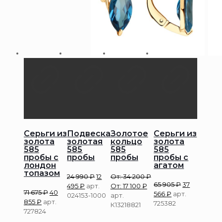
Серьги из
Подвеска
Золотое
Серьги из
золота
золотая
кольцо
золота
585
585
585
585
пробы с
пробы
пробы
пробы с
лондон
агатом
топазом
24 990
₽
12
От:
34 200
₽
65 905
₽
37
495
₽
арт.
От:
17 100
₽
71 675
₽
40
566
₽
арт.
024153-1000
арт.
855
₽
арт.
725382
К13218821
727824