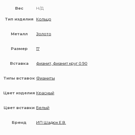
Вес
Н/Д
Тип изделия
Кольцо
Металл
Золото
Размер
17
Вставка
фианит, фианит круг 0.90
Типы вставок
Фианиты
Цвет изделия
Красный
Цвет вставки
Белый
Бренд
ИП Шадюк Е.В.