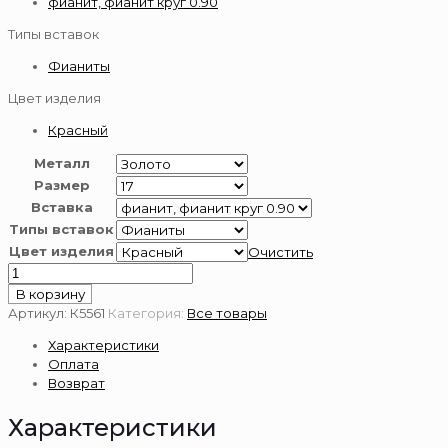
фианит, фианит круг 0.90
Типы вставок
Фианиты
Цвет изделия
Красный
Металл
Размер
Вставка
Типы вставок
Цвет изделия
Очистить
Количество
товара
В корзину
Золотое
Артикул:
К5561
Категория:
Все товары
кольцо
Характеристики
585
Оплата
пробы
Возврат
Характеристики