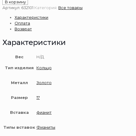
товара
В корзину
Золотое
Артикул:
632101
Категория:
Все товары
кольцо
Характеристики
585
Оплата
пробы
Возврат
Характеристики
Вес
Н/Д
Тип изделия
Кольцо
Металл
Золото
Размер
17
Вставка
фианит
Типы вставок
Фианиты