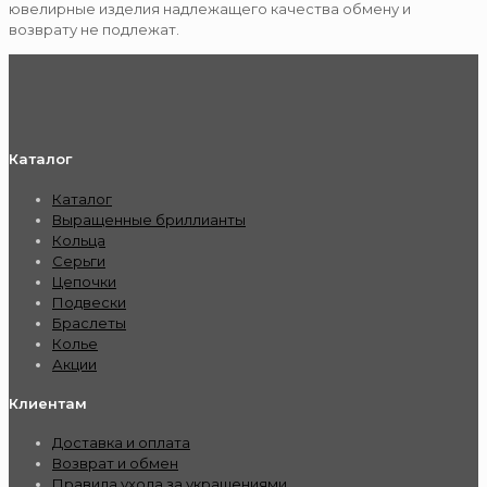
ювелирные изделия надлежащего качества обмену и
возврату не подлежат.
Каталог
Каталог
Выращенные бриллианты
Кольца
Серьги
Цепочки
Подвески
Браслеты
Колье
Акции
Клиентам
Доставка и оплата
Возврат и обмен
Правила ухода за украшениями