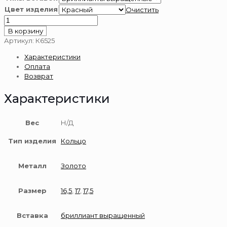
Цвет изделия
Очистить
Количество
товара
В корзину
Кольцо
Артикул:
К6525
из
Характеристики
золота
Оплата
585
Возврат
пробы
с
Характеристики
бриллиантом
Вес
Н/Д
Тип изделия
Кольцо
Металл
Золото
Размер
16,5
,
17
,
17,5
Вставка
бриллиант выращенный