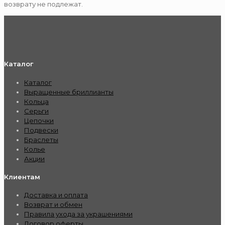
возврату не подлежат.
Каталог
Каталог
Выращенные бриллианты
Кольца
Серьги
Цепочки
Подвески
Браслеты
Колье
Акции
Клиентам
Доставка и оплата
Возврат и обмен
Правила ухода за украшениями
Договор оферты