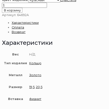
Очистить
Количество
товара
В корзину
Кольцо
Артикул:
64692А
из
Характеристики
золота
Оплата
585
Возврат
пробы
Характеристики
Вес
Н/Д
Тип изделия
Кольцо
Металл
Золото
Размер
19,5
,
20,5
Вставка
фианит