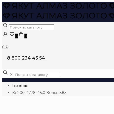
0
0
0 ₽
8 800 234 45 54
✕
Главная
Кл200-4778-45,0 Колье 585