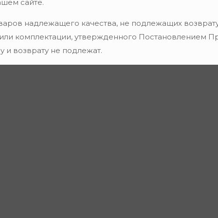
ашем сайте.
варов надлежащего качества, не подлежащих возврату
 или комплектации, утвержденного Постановлением Пра
 и возврату не подлежат.