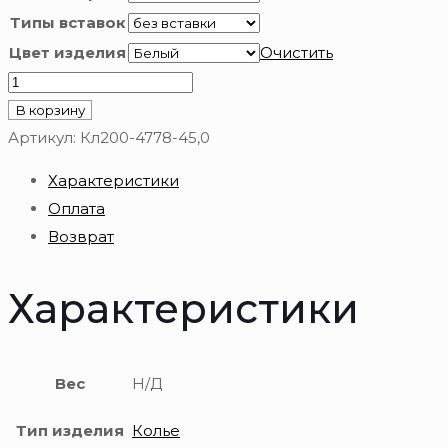
Типы вставок
Цвет изделия
Очистить
Количество
товара
В корзину
Кл200-
Артикул:
Кл200-4778-45,0
4778-
Характеристики
45,0
Оплата
Колье
Возврат
585
Характеристики
Вес
Н/Д
Тип изделия
Колье