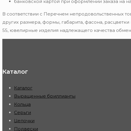
банковской картой при оформлении заказа на н
В соответствии с Перечнем непродовольственных то
других размера, формы, габарита, фасона, расцветки
55, ювелирные изделия надлежащего качества обмену
Каталог
Каталог
Выращенные бриллианты
Кольца
Серьги
Цепочки
Подвески