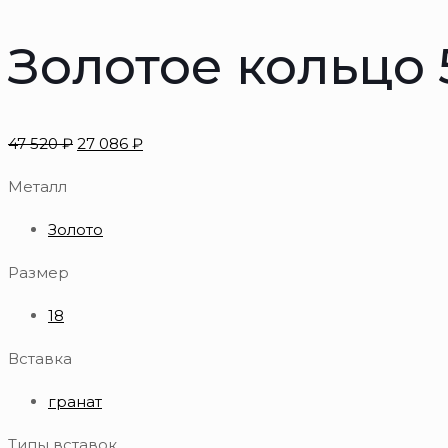
Золотое кольцо
47 520
₽
27 086
₽
Металл
Золото
Размер
18
Вставка
гранат
Типы вставок