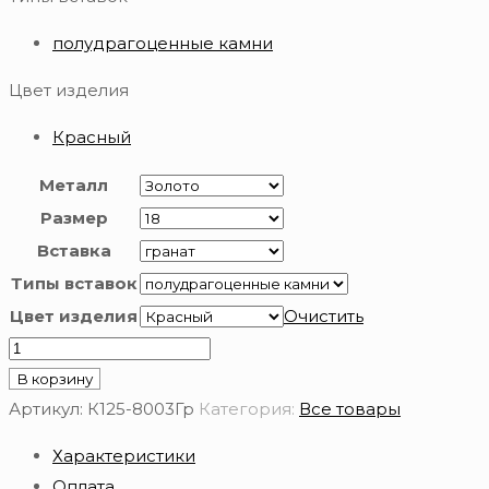
полудрагоценные камни
Цвет изделия
Красный
Металл
Размер
Вставка
Типы вставок
Цвет изделия
Очистить
Количество
товара
В корзину
Золотое
Артикул:
К125-8003Гр
Категория:
Все товары
кольцо
Характеристики
585
Оплата