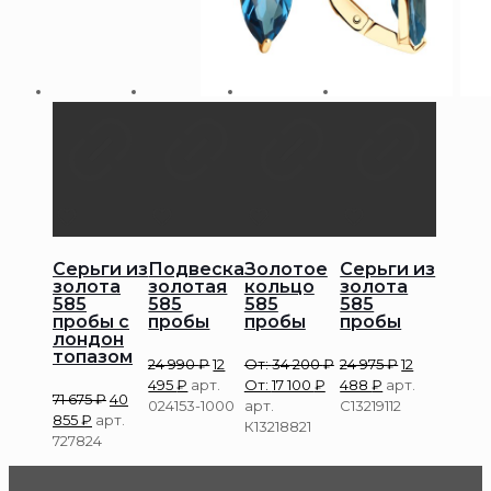
Серьги из
Подвеска
Золотое
Серьги из
золота
золотая
кольцо
золота
585
585
585
585
пробы с
пробы
пробы
пробы
лондон
топазом
24 990
₽
12
От:
34 200
₽
24 975
₽
12
495
₽
арт.
От:
17 100
₽
488
₽
арт.
71 675
₽
40
024153-1000
арт.
С13219112
855
₽
арт.
К13218821
727824