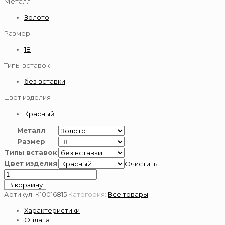
Металл
Золото
Размер
18
Типы вставок
без вставки
Цвет изделия
Красный
Металл
Размер
Типы вставок
Цвет изделия
Очистить
Количество
товара
В корзину
Золотое
Артикул:
К10016815
Категория:
Все товары
кольцо
Характеристики
585
Оплата
пробы