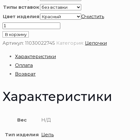
Типы вставок
Цвет изделия
Очистить
Количество
товара
В корзину
Цепь
Артикул:
11030022745
Категория:
Цепочки
из
Характеристики
золота
Оплата
585
Возврат
пробы
Характеристики
Вес
Н/Д
Тип изделия
Цепь