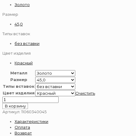
Золото
Размер
45,0
Типы вставок
без вставки
Цвет изделия
Красный
Металл
Размер
Типы вставок
Цвет изделия
Очистить
Количество
товара
В корзину
Цепь
Артикул:
11060340045
из
Характеристики
золота
Оплата
585
Возврат
пробы