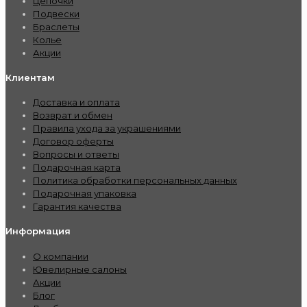
Цепочки
Подвески
Браслеты
Колье
Акции
Клиентам
Доставка и оплата
Возврат и обмен
Правила ухода за украшениями
Договор оферты
Вопросы и ответы
Подарочная карта
Политика обработки персональных данных
Подарочная упаковка
Гарантия качества
Информация
О компании
Ювелирные салоны
Акции
Блог