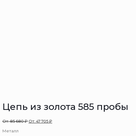
Цепь из золота 585 пробы
От:
85 680
₽
От:
47 705
₽
Металл