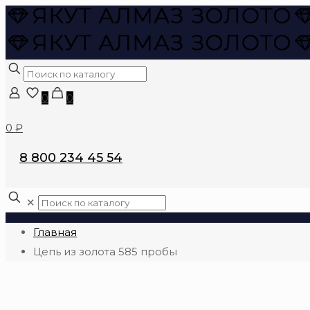
0
0
0 ₽
8 800 234 45 54
✕
Главная
Цепь из золота 585 пробы