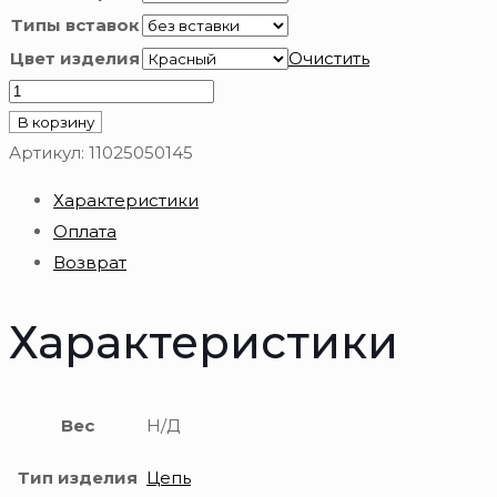
Типы вставок
Цвет изделия
Очистить
Количество
товара
В корзину
Цепь
Артикул:
11025050145
из
Характеристики
золота
Оплата
585
Возврат
пробы
Характеристики
Вес
Н/Д
Тип изделия
Цепь