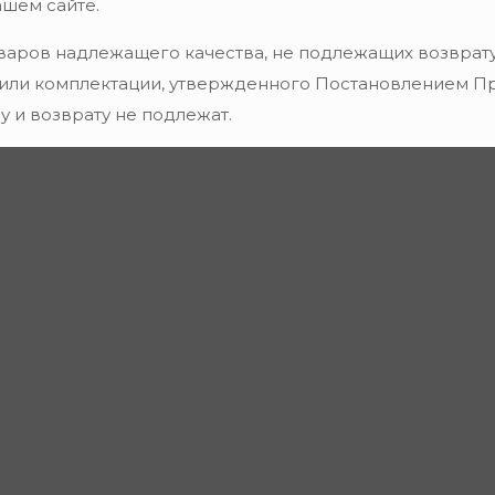
ашем сайте.
варов надлежащего качества, не подлежащих возврату
 или комплектации, утвержденного Постановлением Пра
 и возврату не подлежат.