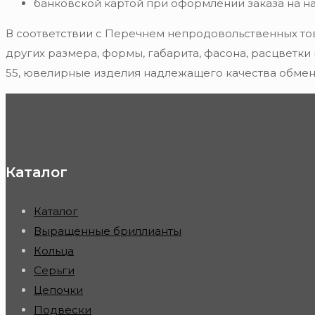
банковской картой при оформлении заказа на н
В соответствии с Перечнем непродовольственных то
других размера, формы, габарита, фасона, расцветки
55, ювелирные изделия надлежащего качества обмену
Каталог
Каталог
Выращенные бриллианты
Кольца
Серьги
Цепочки
Подвески