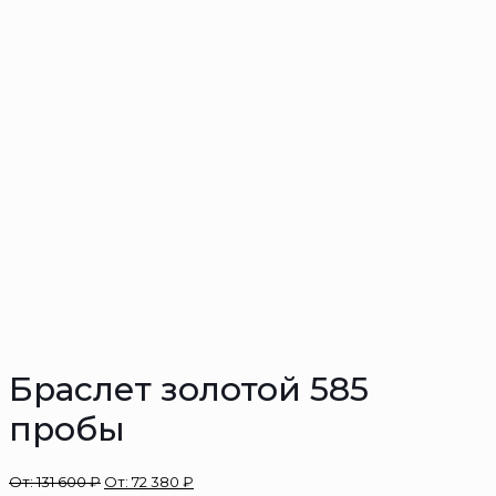
Браслет золотой 585
пробы
От:
131 600
₽
От:
72 380
₽