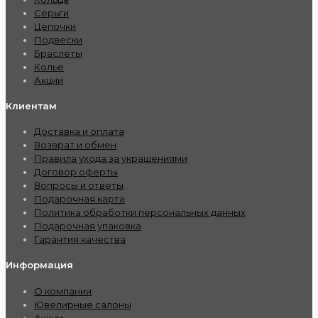
Серьги
Цепочки
Подвески
Браслеты
Колье
Акции
Клиентам
Доставка и оплата
Возврат и обмен
Правила ухода за украшениями
Договор оферты
Вопросы и ответы
Подарочная карта
Политика обработки персональных данных
Подарочная упаковка
Гарантия качества
Информация
О компании
Ювелирные салоны
Акции