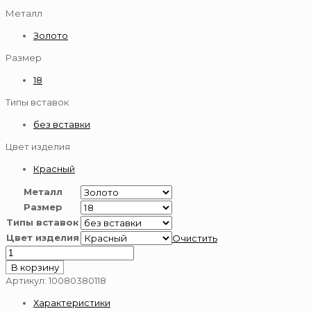
Металл
Золото
Размер
18
Типы вставок
без вставки
Цвет изделия
Красный
Металл
Размер
Типы вставок
Цвет изделия
Очистить
Количество
товара
В корзину
Браслет
Артикул:
10080380118
золотой
Характеристики
585