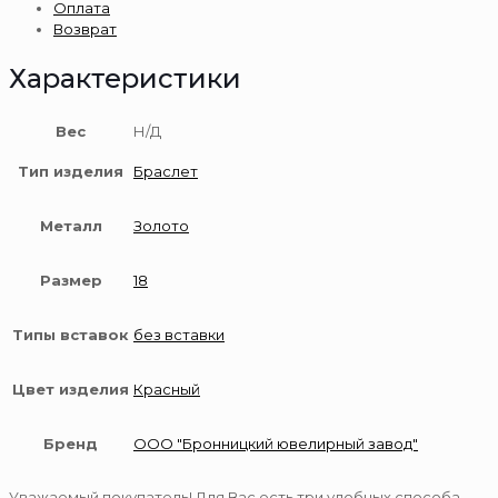
Оплата
пробы
Возврат
Характеристики
Вес
Н/Д
Тип изделия
Браслет
Металл
Золото
Размер
18
Типы вставок
без вставки
Цвет изделия
Красный
Бренд
ООО "Бронницкий ювелирный завод"
Уважаемый покупатель! Для Вас есть три удобных способа