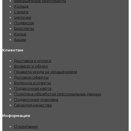
Выращенные бриллианты
Кольца
Серьги
Цепочки
Подвески
Браслеты
Колье
Акции
Клиентам
Доставка и оплата
Возврат и обмен
Правила ухода за украшениями
Договор оферты
Вопросы и ответы
Подарочная карта
Политика обработки персональных данных
Подарочная упаковка
Гарантия качества
Информация
О компании