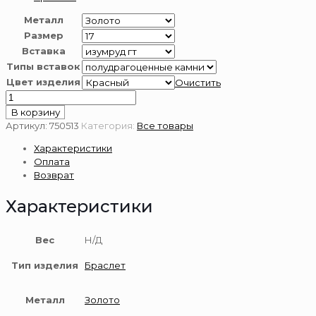
Металл
Размер
Вставка
Типы вставок
Цвет изделия
Очистить
Количество
товара
В корзину
Браслет
Артикул:
750513
Категория:
Все товары
золотой
Характеристики
585
Оплата
пробы
Возврат
с
изумрудом
Характеристики
Вес
Н/Д
Тип изделия
Браслет
Металл
Золото