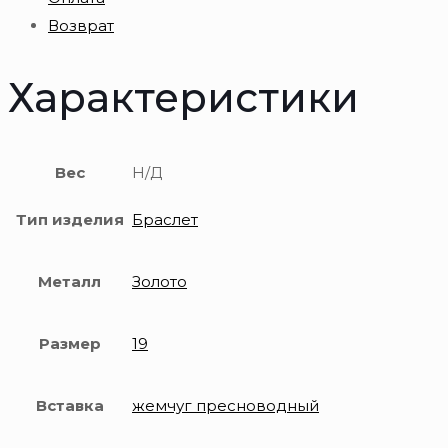
пробы
Возврат
с
жемчугом
Характеристики
Вес
Н/Д
Тип изделия
Браслет
Металл
Золото
Размер
19
Вставка
жемчуг пресноводный