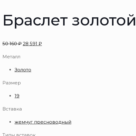
Браслет золото
50 160
₽
28 591
₽
Металл
Золото
Размер
19
Вставка
жемчуг пресноводный
Типы вставок