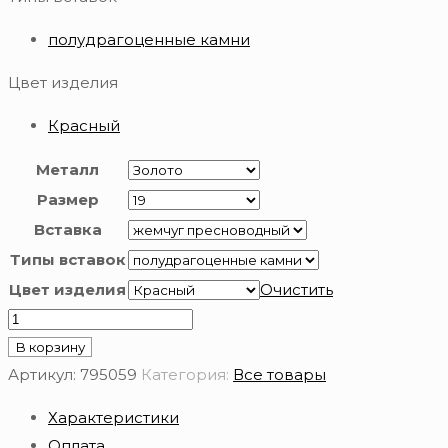
полудрагоценные камни
Цвет изделия
Красный
Металл
Размер
Вставка
Типы вставок
Цвет изделия
Очистить
Количество
товара
В корзину
Браслет
Артикул:
795059
Категория:
Все товары
золотой
Характеристики
585
Оплата