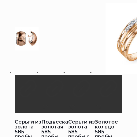
Серьги из
Подвеска
Серьги из
Золотое
золота
золотая
золота
кольцо
585
585
585
585
пробы
пробы
пробы с
пробы