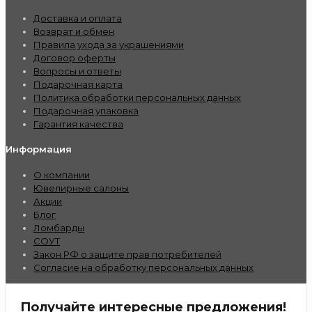
Доставка и оплата
Возврат и обмен
Правила ухода за украшениями
Договор оферты
Вопросы и ответы
Подарочная карта
Политика обработки персональных данных
Подарочная упаковка
Гарантия качества
Информация
О компании
Ювелирные салоны
Акции
Блог
Ломбарды
СОУТ
Закон РФ о защите прав потребителей
Согласие на обработку персональных данных
Получайте интересные предложения!