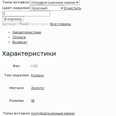
Типы вставок
Цвет изделия
Очистить
Количество
товара
В корзину
Кольцо
Артикул:
715482
Категория:
Все товары
из
Характеристики
золота
Оплата
585
Возврат
пробы
с
Характеристики
гранатом
Вес
Н/Д
Тип изделия
Кольцо
Металл
Золото
Размер
18
Типы вставок
полудрагоценные камни