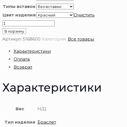
Типы вставок
Цвет изделия
Очистить
Количество
товара
В корзину
Браслет
Артикул:
5168600
Категория:
Все товары
золотой
Характеристики
585
Оплата
пробы
Возврат
Характеристики
Вес
Н/Д
Тип изделия
Браслет