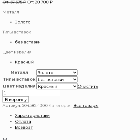
От:
57 575
₽
От:
28 788
₽
Металл
Золото
Типы вставок
без вставки
Цвет изделия
Красный
Металл
Типы вставок
Цвет изделия
Очистить
Количество
товара
В корзину
Серьги
Артикул:
504582-1000
Категория:
Все товары
из
Характеристики
золота
Оплата
585
Возврат
пробы