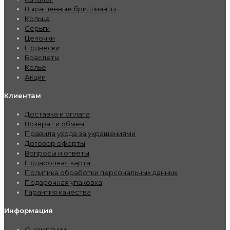
Выращенные бриллианты
Кольца
Серьги
Цепочки
Подвески
Браслеты
Колье
Акции
Клиентам
Доставка и оплата
Возврат и обмен
Правила ухода за украшениями
Договор оферты
Вопросы и ответы
Подарочная карта
Политика обработки персональных данных
Подарочная упаковка
Гарантия качества
Информация
О компании