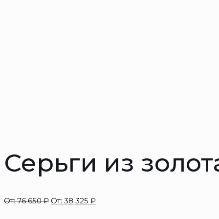
Серьги из золот
От:
76 650
₽
От:
38 325
₽