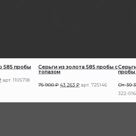
о 585 пробы
Серьги из золота 585 пробы с
Серьг
топазом
пробы 
₽
арт. 1105718
75 900
₽
43 263
₽
арт. 725146
От:
30 
322-01