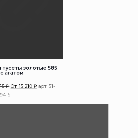
и пусеты золотые 585
с агатом
315
₽
От:
15 210
₽
арт. 51-
694-5