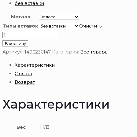
без вставки
Металл
Типы вставок
Очистить
Количество
товара
В корзину
Подвеска
Артикул:
1406236147
Категория:
Все товары
знак
Характеристики
зодиака
Оплата
золотая
Возврат
585
пробы
Характеристики
Вес
Н/Д