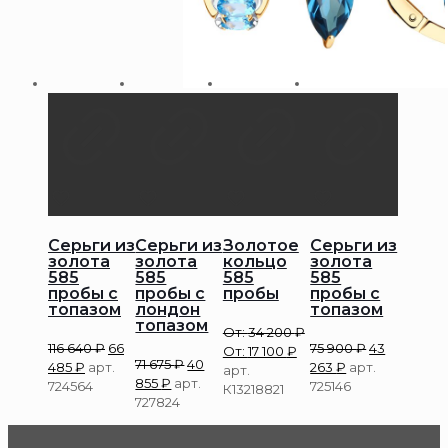
Серьги из
Серьги из
Золотое
Серьги из
золота
золота
кольцо
золота
585
585
585
585
пробы с
пробы с
пробы
пробы с
топазом
лондон
топазом
топазом
От:
34 200
₽
116 640
₽
66
75 900
₽
43
От:
17 100
₽
71 675
₽
40
485
₽
арт.
263
₽
арт.
арт.
855
₽
арт.
724564
725146
К13218821
727824