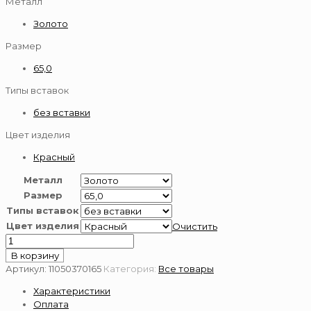
Металл
Золото
Размер
65,0
Типы вставок
без вставки
Цвет изделия
Красный
Металл
Размер
Типы вставок
Цвет изделия
Очистить
Количество
товара
В корзину
Цепь
Артикул:
11050370165
Категория:
Все товары
из
Характеристики
золота
Оплата
585