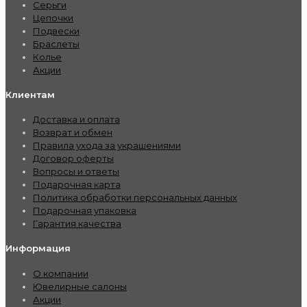
Серьги
Цепочки
Подвески
Браслеты
Колье
Акции
Клиентам
Доставка и оплата
Возврат и обмен
Правила ухода за украшениями
Договор оферты
Вопросы и ответы
Подарочная карта
Политика обработки персональных данных
Подарочная упаковка
Гарантия качества
Информация
О компании
Ювелирные салоны
Акции