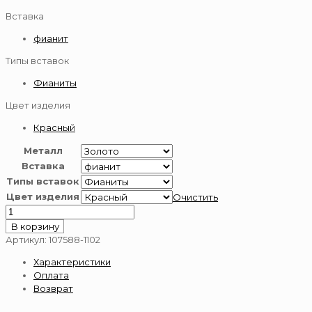
Вставка
фианит
Типы вставок
Фианиты
Цвет изделия
Красный
Металл
Вставка
Типы вставок
Цвет изделия
Очистить
Количество
товара
В корзину
Подвеска-
Артикул:
107588-1102
буква
Характеристики
из
Оплата
золота
Возврат
585
пробы