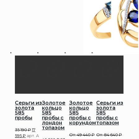
Серьги из
Золотое
Золотое
Серьги из
золота
кольцо
кольцо
золота
585
585
585
585
пробы
пробы с
пробы с
пробы с
лондон
корундом
топазом
топазом
35 190
₽
17
От:
49 440
₽
От:
84 640
₽
595
₽
арт. А