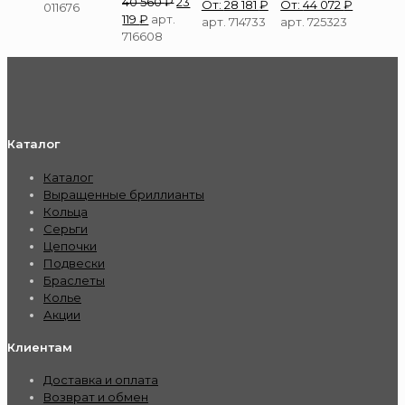
40 560
₽
23
От:
28 181
₽
От:
44 072
₽
011676
119
₽
арт.
арт. 714733
арт. 725323
716608
Каталог
Каталог
Выращенные бриллианты
Кольца
Серьги
Цепочки
Подвески
Браслеты
Колье
Акции
Клиентам
Доставка и оплата
Возврат и обмен