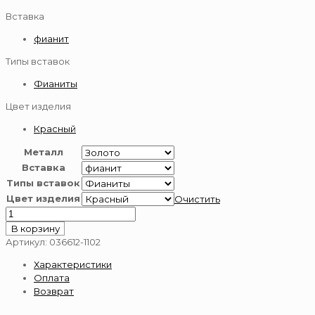
Вставка
фианит
Типы вставок
Фианиты
Цвет изделия
Красный
Металл
Вставка
Типы вставок
Цвет изделия
Очистить
Количество
товара
В корзину
Серьги
Артикул:
036612-1102
из
Характеристики
золота
Оплата
585
Возврат
пробы