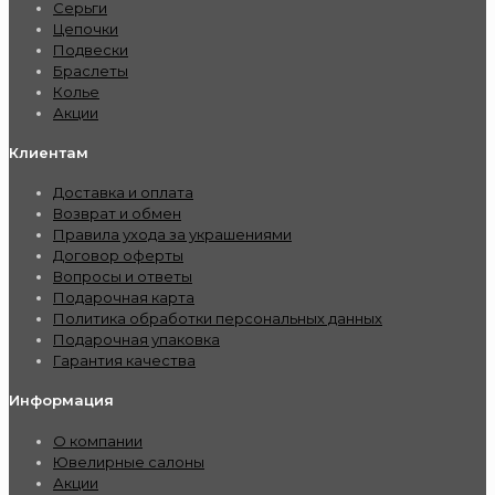
Серьги
Цепочки
Подвески
Браслеты
Колье
Акции
Клиентам
Доставка и оплата
Возврат и обмен
Правила ухода за украшениями
Договор оферты
Вопросы и ответы
Подарочная карта
Политика обработки персональных данных
Подарочная упаковка
Гарантия качества
Информация
О компании
Ювелирные салоны
Акции