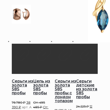
Серьги из
Цепь из
Серьги из
Серьги
золота
золота
золота
детские
585
585
585
из золота
пробы
пробы
пробы с
585
лондон
пробы
топазом
76 780
₽
38
От:
495
24 225
₽
12
390
₽
арт. А
485
₽
От: