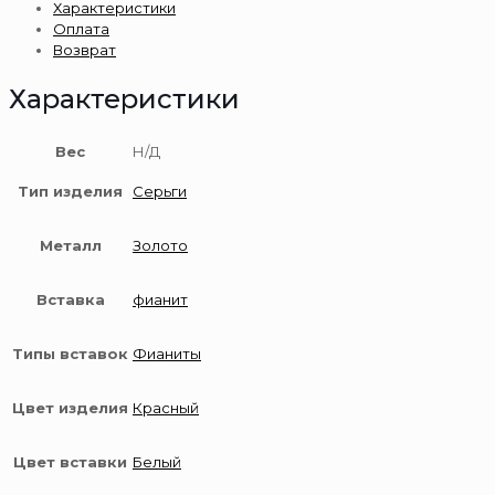
Характеристики
золота
Оплата
585
Возврат
пробы
Характеристики
Вес
Н/Д
Тип изделия
Серьги
Металл
Золото
Вставка
фианит
Типы вставок
Фианиты
Цвет изделия
Красный
Цвет вставки
Белый