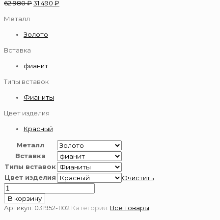
62 980
₽
31 490
₽
Металл
Золото
Вставка
фианит
Типы вставок
Фианиты
Цвет изделия
Красный
Металл
Вставка
Типы вставок
Цвет изделия
Очистить
Количество
товара
В корзину
Серьги
Артикул:
031952-1102
Категория:
Все товары
из