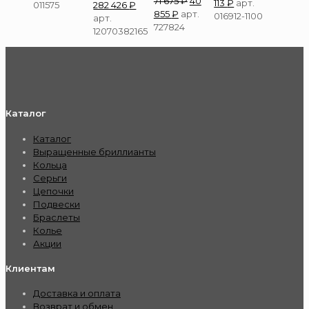
71 675
₽
40
113
₽
арт.
011575
282 426
₽
855
₽
арт.
016912-1100
арт.
727824
12070382165
Каталог
Каталог
Выращенные бриллианты
Кольца
Серьги
Цепочки
Подвески
Браслеты
Колье
Акции
Клиентам
Доставка и оплата
Возврат и обмен