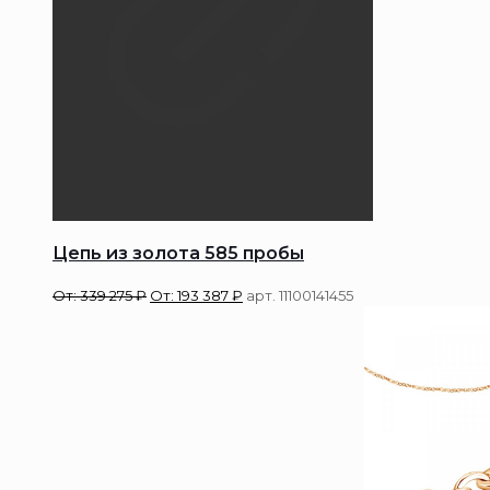
Цепь из золота 585 пробы
От:
339 275
₽
От:
193 387
₽
арт. 11100141455