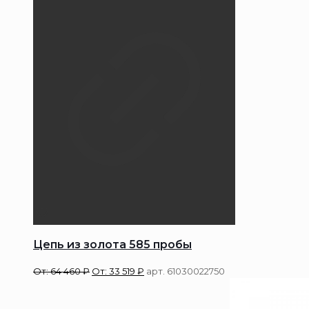
Цепь из золота 585 пробы
От:
64 460
₽
От:
33 519
₽
арт. 61030022750