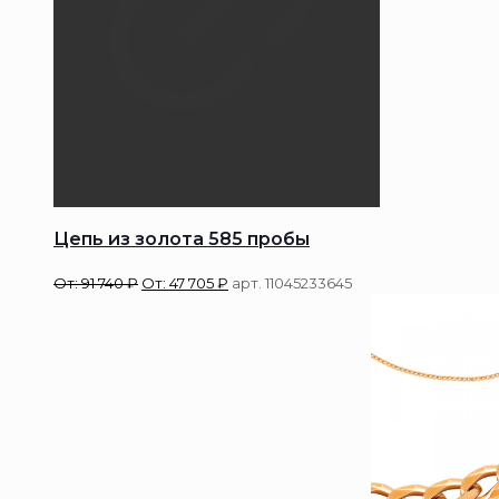
Цепь из золота 585 пробы
От:
91 740
₽
От:
47 705
₽
арт. 11045233645