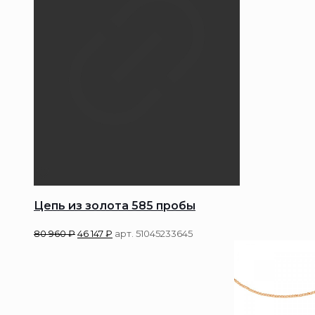
Цепь из золота 585 пробы
80 960
₽
46 147
₽
арт. 51045233645