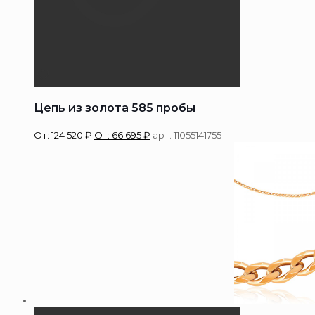
Цепь из золота 585 пробы
От:
124 520
₽
От:
66 695
₽
арт. 11055141755