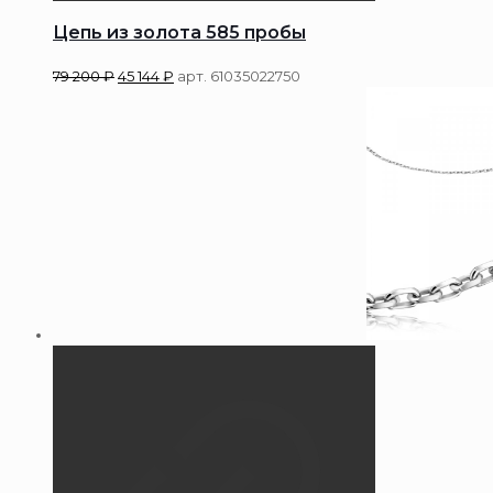
Цепь из золота 585 пробы
79 200
₽
45 144
₽
арт. 61035022750