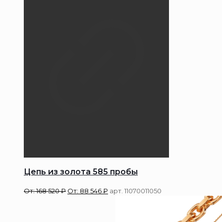
Цепь из золота 585 пробы
От:
168 520
₽
От:
88 546
₽
арт. 11070011050