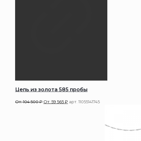
Цепь из золота 585 пробы
От:
104 500
₽
От:
59 565
₽
арт. 11055141745