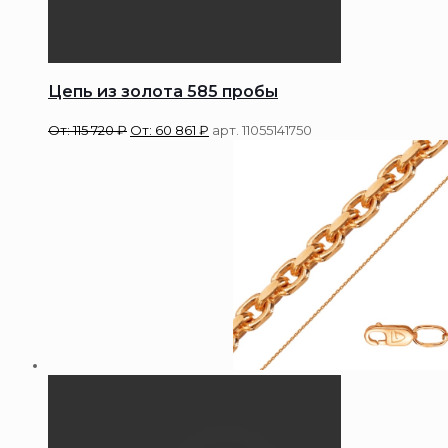
Цепь из золота 585 пробы
От:
115 720
₽
От:
60 861
₽
арт. 11055141750