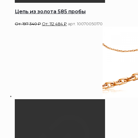
Цепь из золота 585 пробы
От:
197 340
₽
От:
112 484
₽
арт. 10070050170