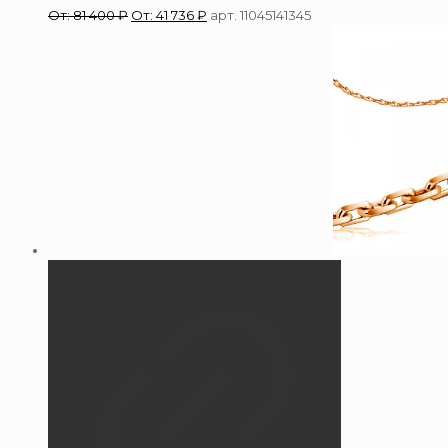
От:
81 400
₽
От:
41 736
₽
арт. 11045141345