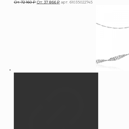
От:
72 160
₽
От:
37 866
₽
арт. 61035022745