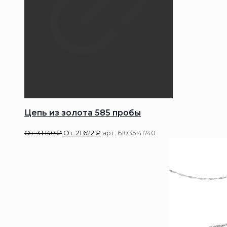
Цепь из золота 585 пробы
От:
41 140
₽
От:
21 622
₽
арт. 61035141740