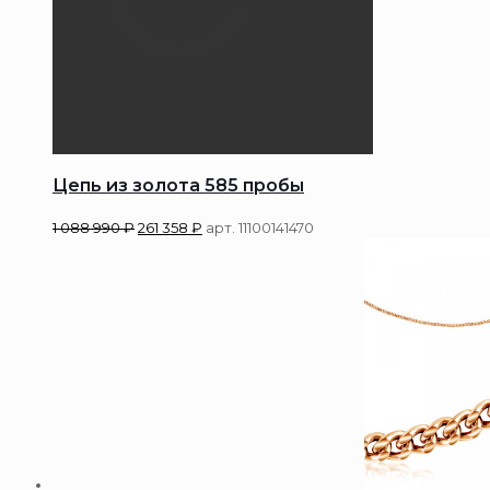
Цепь из золота 585 пробы
1 088 990
₽
261 358
₽
арт. 11100141470