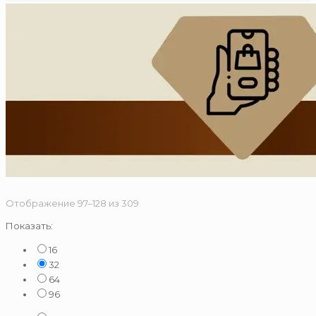
Сортировка:
Отображение 97–128 из 309
по
Показать:
популярности
16
32
64
96