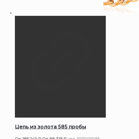
Цепь из золота 585 пробы
От:
185 240
₽
От:
96 325
₽
арт. 11070011055