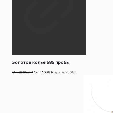
Золотое колье 585 пробы
От:
32 880
₽
От:
17 098
₽
арт. л770062