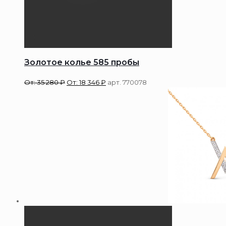
Золотое колье 585 пробы
От:
35 280
₽
От:
18 346
₽
арт. 770078