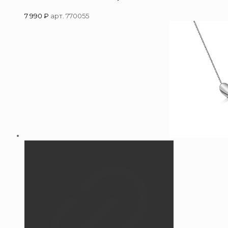
7 990
₽
арт. 770055