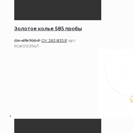
Золотое колье 585 пробы
От:
479 700
₽
От:
263 835
₽
арт.
RGK0133114Л