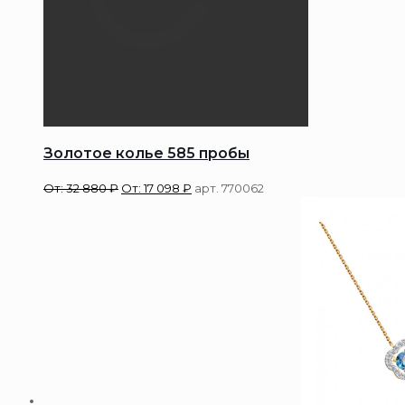
Золотое колье 585 пробы
От:
32 880
₽
От:
17 098
₽
арт. 770062