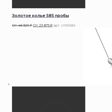
Золотое колье 585 пробы
От:
46 320
₽
От:
23 875
₽
арт. ст0049л