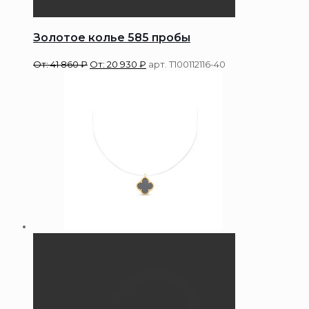
Золотое колье 585 пробы
От:
41 860
₽
От:
20 930
₽
арт. Т100112116-40