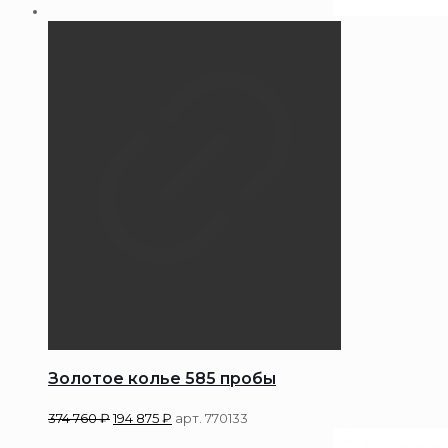
Золотое колье 585 пробы
374 760
₽
194 875
₽
арт. 770133