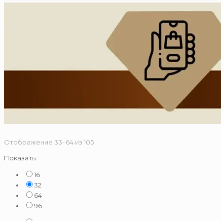
Сортировка:
Отображение 33–64 из 105
по
Показать:
популярности
16
32
64
96