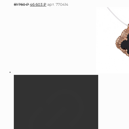
81 760
₽
46 603
₽
арт. 770414