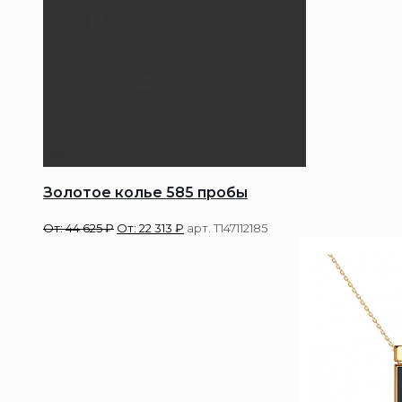
Золотое колье 585 пробы
От:
44 625
₽
От:
22 313
₽
арт. Т147112185