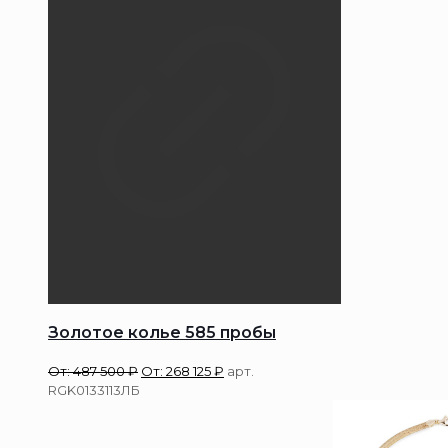
Золотое колье 585 пробы
От:
487 500
₽
От:
268 125
₽
арт.
RGK0133113ЛБ