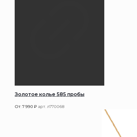
Золотое колье 585 пробы
От:
7 990
₽
арт. л770068