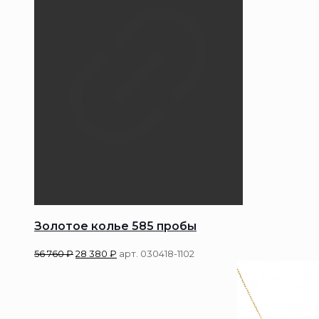
Золотое колье 585 пробы
56 760
₽
28 380
₽
арт. 030418-1102