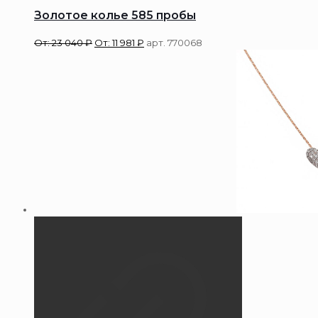
Золотое колье 585 пробы
От:
23 040
₽
От:
11 981
₽
арт. 770068