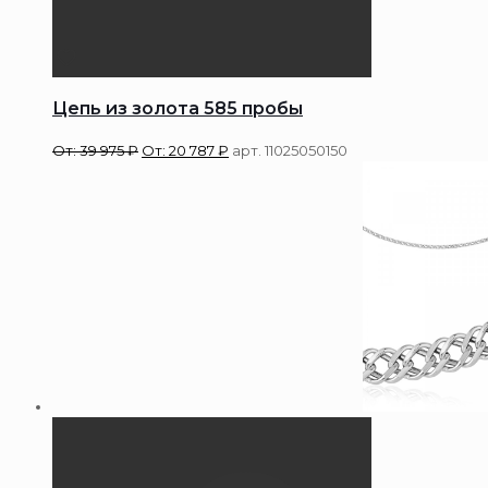
Цепь из золота 585 пробы
От:
39 975
₽
От:
20 787
₽
арт. 11025050150