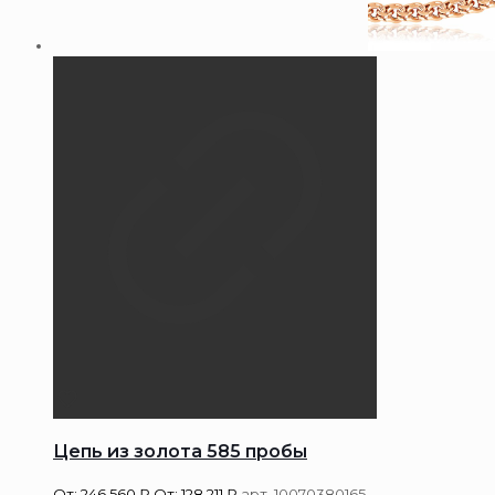
Цепь из золота 585 пробы
От:
246 560
₽
От:
128 211
₽
арт. 10070380165