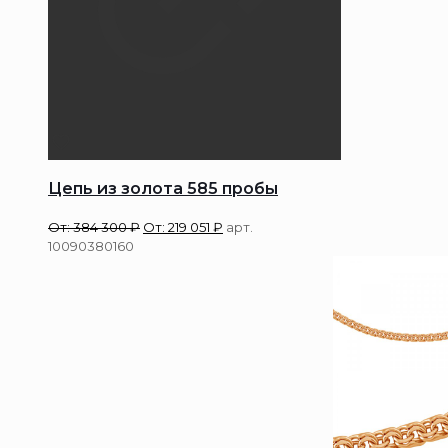
Цепь из золота 585 пробы
От:
384 300
₽
От:
219 051
₽
арт.
10090380160