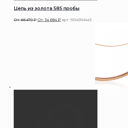
Цепь из золота 585 пробы
От:
66 470
₽
От:
34 684
₽
арт. 51045141445