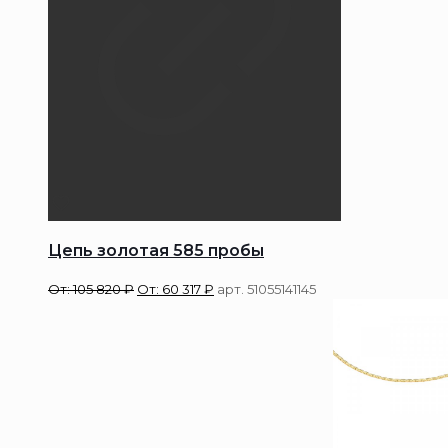
Цепь золотая 585 пробы
От:
105 820
₽
От:
60 317
₽
арт. 51055141145