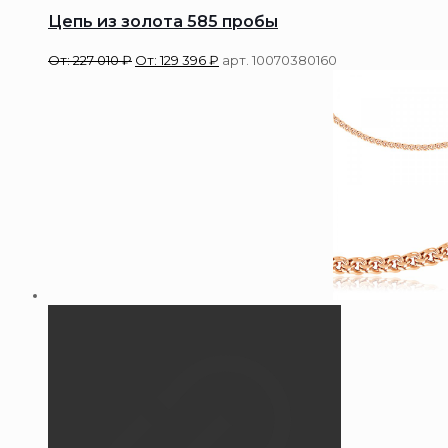
Цепь из золота 585 пробы
От:
227 010
₽
От:
129 396
₽
арт. 10070380160