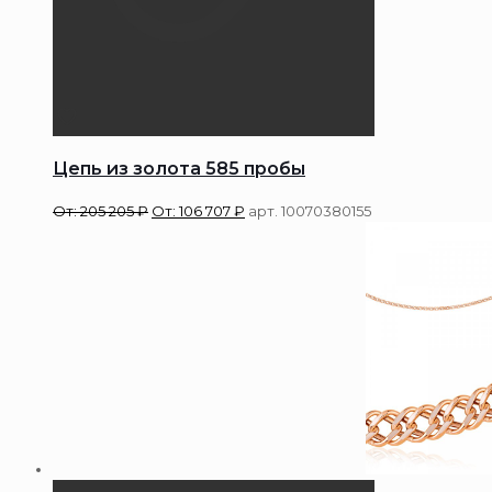
Цепь из золота 585 пробы
От:
205 205
₽
От:
106 707
₽
арт. 10070380155