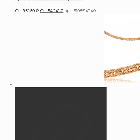
От:
95 160
₽
От:
54 241
₽
арт. 51055141140