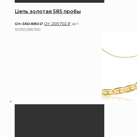
Цепь золотая 585 пробы
От:
360 880
₽
От:
205 702
₽
арт.
10090380150