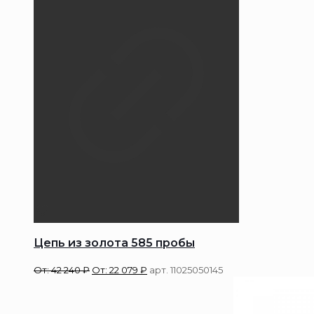
Цепь из золота 585 пробы
От:
42 240
₽
От:
22 079
₽
арт. 11025050145