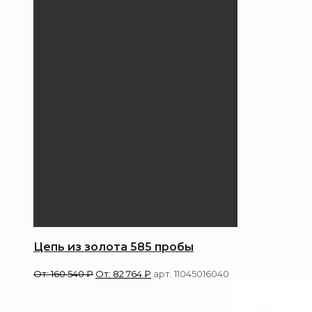
Цепь из золота 585 пробы
От:
160 540
₽
От:
82 764
₽
арт. 11045016040