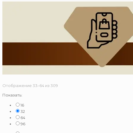
Сортировка:
Отображение 33–64 из 309
по
Показать:
популярности
16
32
64
96