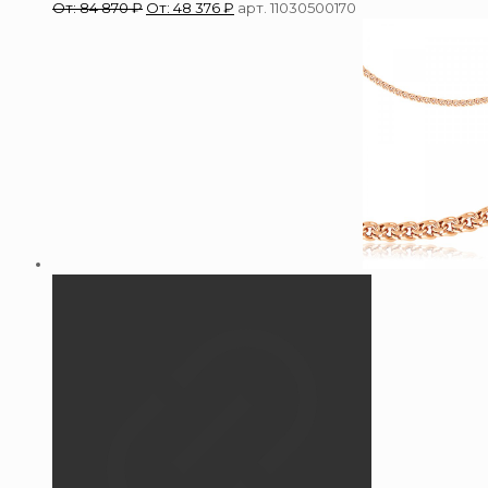
От:
84 870
₽
От:
48 376
₽
арт. 11030500170