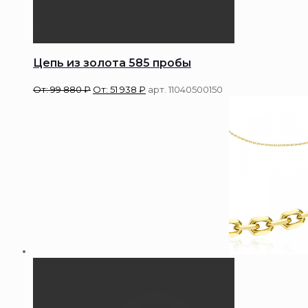
Цепь из золота 585 пробы
От:
99 880
₽
От:
51 938
₽
арт. 11040500150