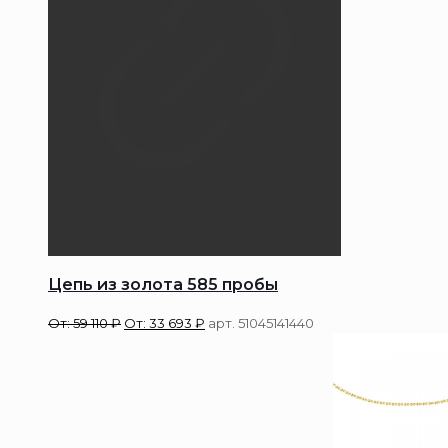
Цепь из золота 585 пробы
От:
59 110
₽
От:
33 693
₽
арт. 51045141440