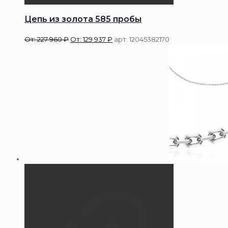
Цепь из золота 585 пробы
От:
227 960
₽
От:
129 937
₽
арт. 12045382170