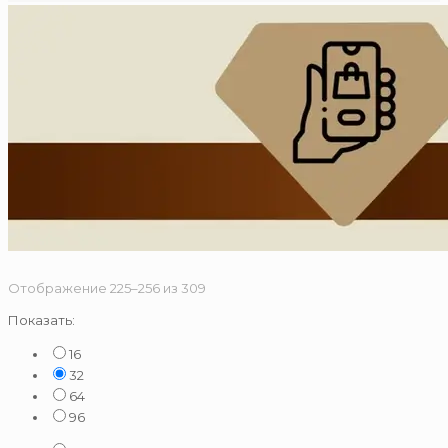
Сортировка:
Отображение 225–256 из 309
по
Показать:
популярности
16
32
64
96