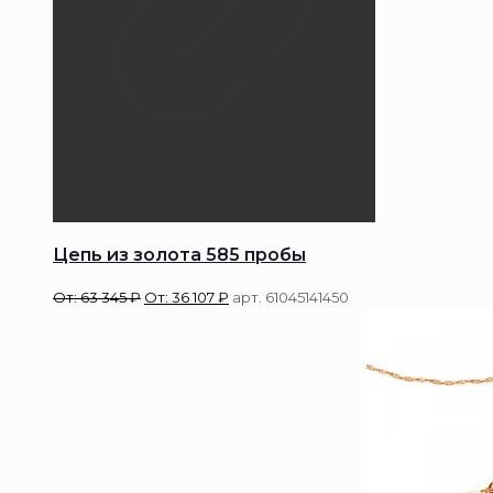
Цепь из золота 585 пробы
От:
63 345
₽
От:
36 107
₽
арт. 61045141450