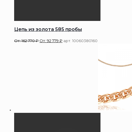
Цепь из золота 585 пробы
От:
162 770
₽
От:
92 779
₽
арт. 10060380160