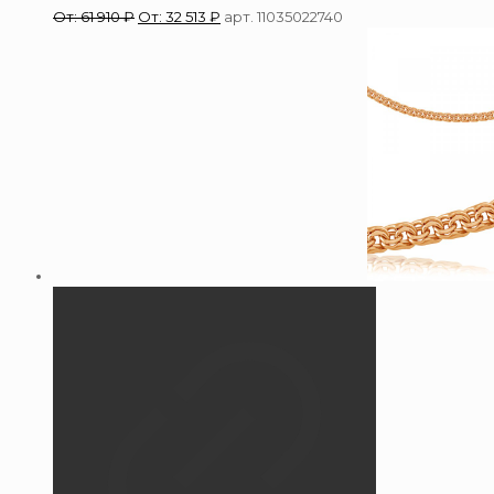
От:
61 910
₽
От:
32 513
₽
арт. 11035022740