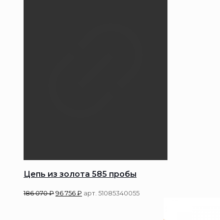
Цепь из золота 585 пробы
186 070
₽
96 756
₽
арт. 51085340055