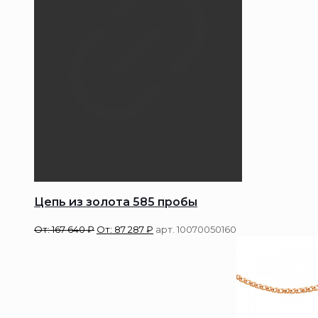
Цепь из золота 585 пробы
От:
167 640
₽
От:
87 287
₽
арт. 10070050160