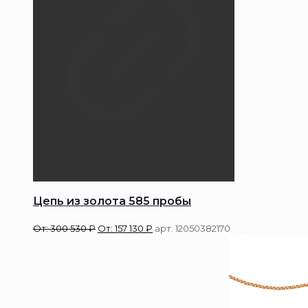
Цепь из золота 585 пробы
От:
300 530
₽
От:
157 130
₽
арт. 12050382170