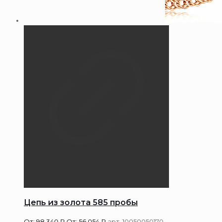
Цепь из золота 585 пробы
От:
98 340
₽
От:
56 054
₽
арт. 10050050170