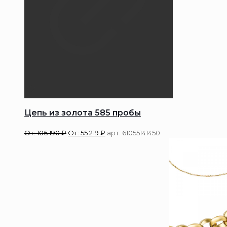
Цепь из золота 585 пробы
От:
106 190
₽
От:
55 219
₽
арт. 61055141450