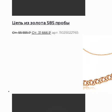
Цепь из золота 585 пробы
От:
55 555
₽
От:
31 666
₽
арт. 11025022765