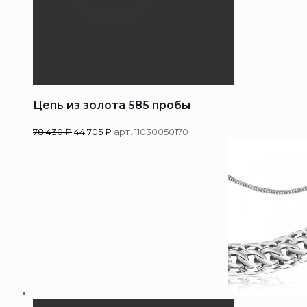
Цепь из золота 585 пробы
78 430
₽
44 705
₽
арт. 11030050170