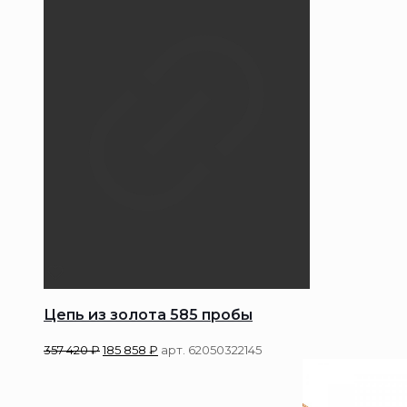
Цепь из золота 585 пробы
357 420
₽
185 858
₽
арт. 62050322145