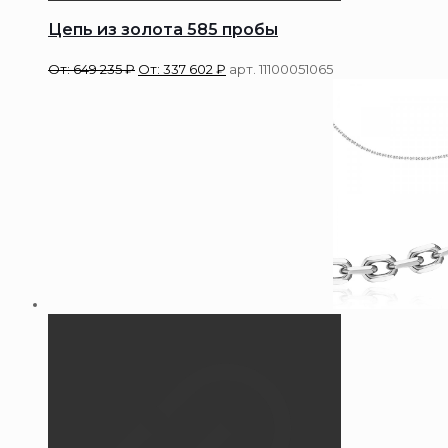
Цепь из золота 585 пробы
От:
649 235
₽
От:
337 602
₽
арт. 11100051065