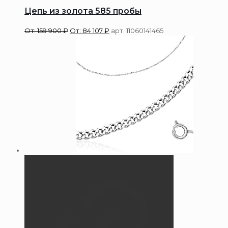
Цепь из золота 585 пробы
От:
159 900
₽
От:
84 107
₽
арт. 11060141465