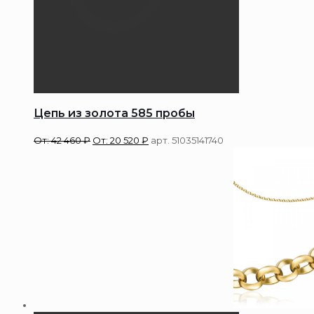
Цепь из золота 585 пробы
От:
42 460
₽
От:
20 520
₽
арт. 51035141740