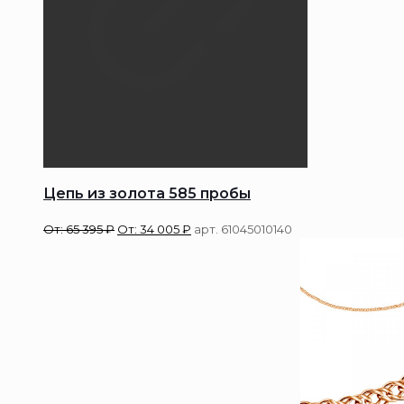
Цепь из золота 585 пробы
От:
65 395
₽
От:
34 005
₽
арт. 61045010140