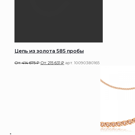
Цепь из золота 585 пробы
От:
414 675
₽
От:
215 631
₽
арт. 10090380165