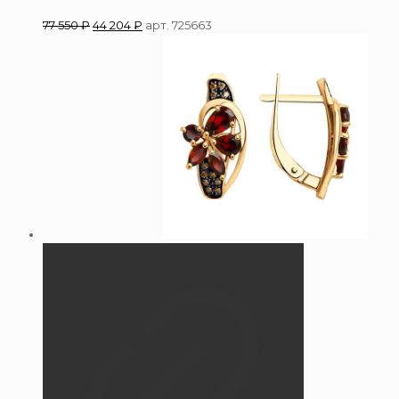
77 550
₽
44 204
₽
арт. 725663