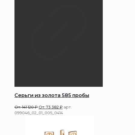
Серьги из золота 585 пробы
От:
141 120
₽
От:
73 382
₽
арт.
099046_02_01_005_0414