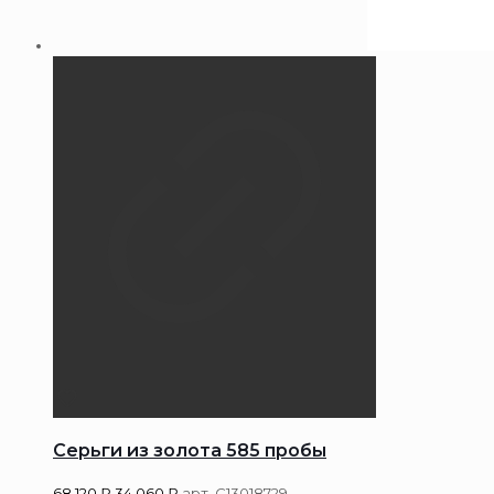
Серьги из золота 585 пробы
68 120
₽
34 060
₽
арт. С13018729