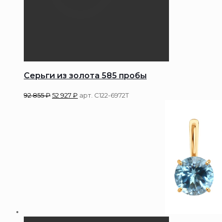
Серьги из золота 585 пробы
92 855
₽
52 927
₽
арт. С122-6972Т