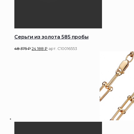
Серьги из золота 585 пробы
48 375
₽
24 188
₽
арт. С10016553