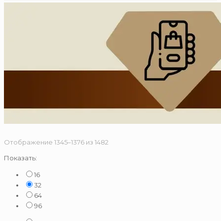
Сортировка:
Отображение 1345–1376 из 1482
по
Показать:
популярности
16
32
64
96