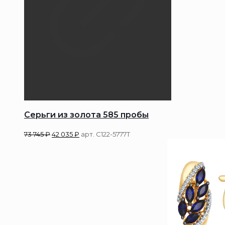
Серьги из золота 585 пробы
73 745
₽
42 035
₽
арт. С122-5777Т