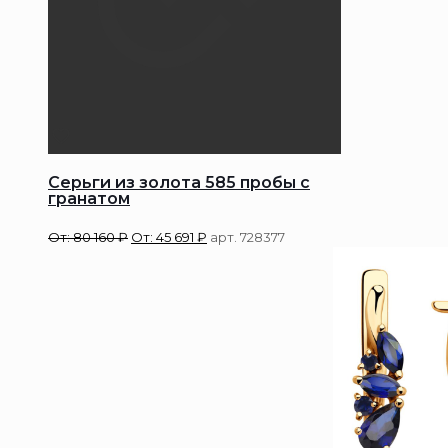
Серьги из золота 585 пробы с
гранатом
От:
80 160
₽
От:
45 691
₽
арт. 728377