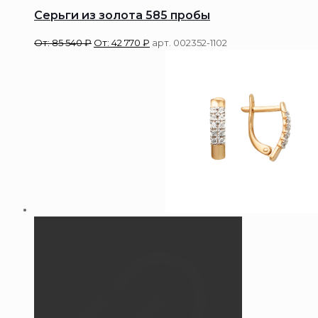
Серьги из золота 585 пробы
От:
85 540
₽
От:
42 770
₽
арт. 002352-1102