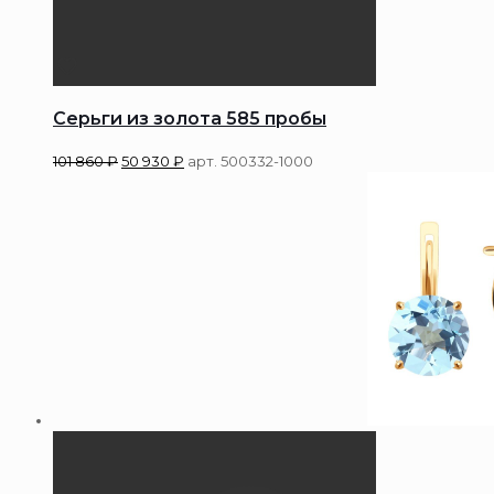
Серьги из золота 585 пробы
101 860
₽
50 930
₽
арт. 500332-1000