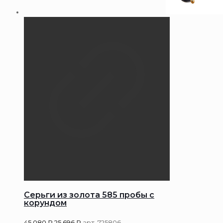
Серьги из золота 585 пробы с
корундом
45 080
₽
25 696
₽
арт. 725806