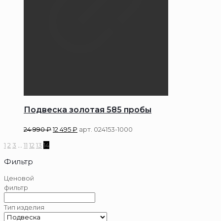
Подвеска золотая 585 пробы
24 990
₽
12 495
₽
арт. 024153-1000
1
2
3
…
11
12
13
14
Фильтр
Ценовой
фильтр
Тип изделия