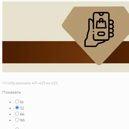
Сортировка:
Отображение 417–425 из 425
по
Показать:
популярности
16
32
64
96