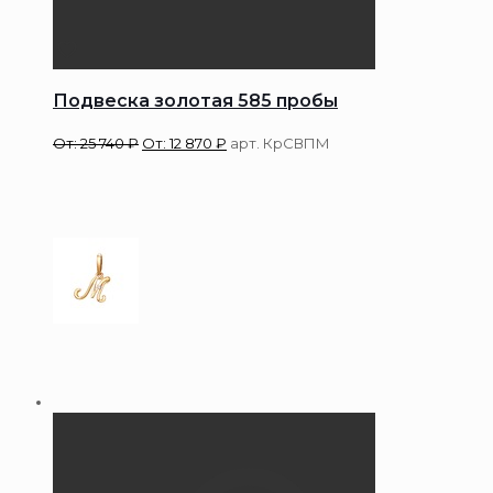
Подвеска золотая 585 пробы
От:
25 740
₽
От:
12 870
₽
арт. КрСВПМ