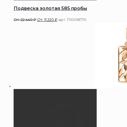
Подвеска золотая 585 пробы
От:
22 440
₽
От:
11 220
₽
арт. П10018770