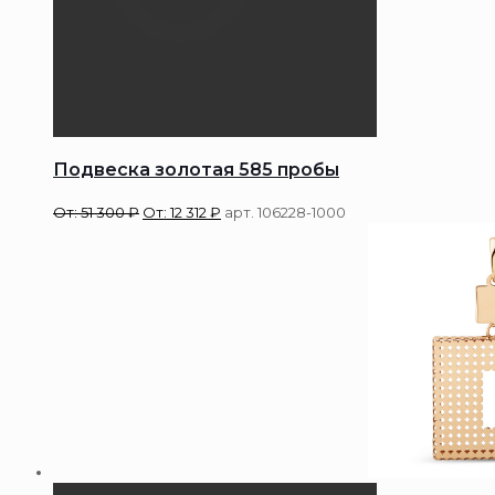
Подвеска золотая 585 пробы
От:
51 300
₽
От:
12 312
₽
арт. 106228-1000